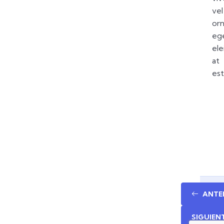
vel
or
eg
ele
at
est
ANTE
SIGUIEN