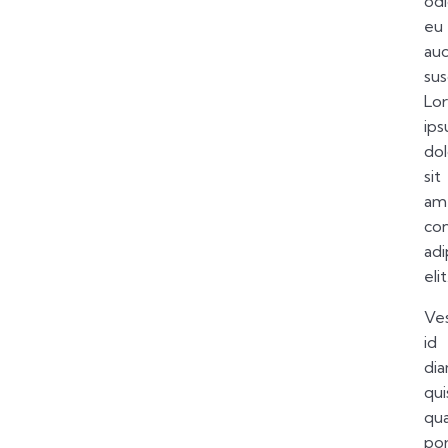
od
eu
auc
sus
Lo
ip
dol
sit
am
co
adi
elit
Ve
id
di
qui
qu
po