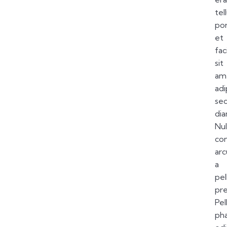
tel
po
et
faci
sit
am
adi
se
dia
Nul
co
arc
a
pe
pre
Pe
pha