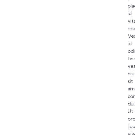
pla
id
vit
me
Ve
id
od
tin
ve
nisi
sit
am
co
dui
Ut
orc
ligu
viv