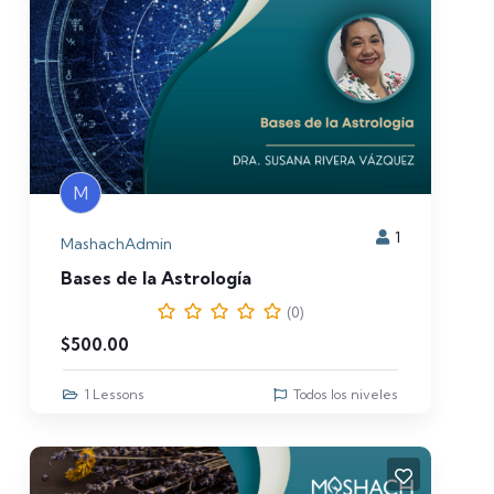
M
1
MashachAdmin
Bases de la Astrología
(0)
$
500.00
1 Lessons
Todos los niveles