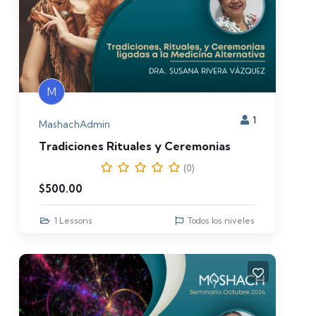
M
1
MashachAdmin
Tradiciones Rituales y Ceremonias
(0)
$
500.00
1 Lessons
Todos los niveles