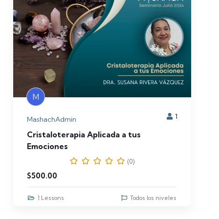
M
1
MashachAdmin
Cristaloterapia Aplicada a tus
Emociones
(0)
$
500.00
1 Lessons
Todos los niveles