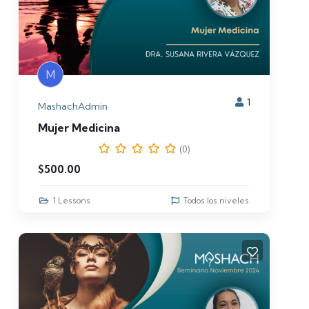
M
1
MashachAdmin
Mujer Medicina
(0)
$
500.00
1 Lessons
Todos los niveles