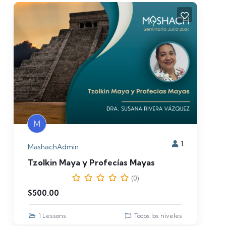
M
1
MashachAdmin
Tzolkin Maya y Profecías Mayas
(0)
$
500.00
1 Lessons
Todos los niveles