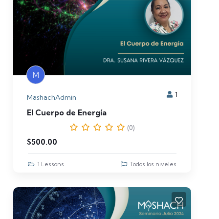
M
1
MashachAdmin
El Cuerpo de Energía
(0)
$
500.00
1 Lessons
Todos los niveles