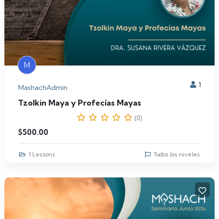
M
1
MashachAdmin
Tzolkin Maya y Profecías Mayas
(0)
$
500.00
1 Lessons
Todos los niveles