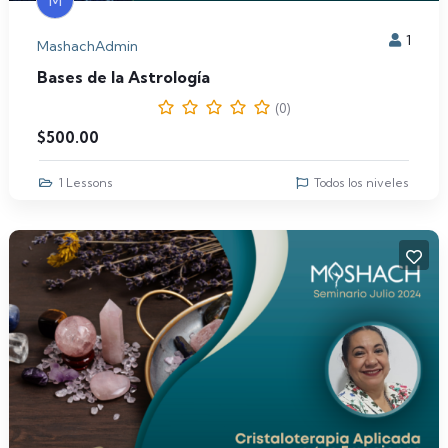
1
MashachAdmin
Bases de la Astrología
(0)
$
500.00
1 Lessons
Todos los niveles