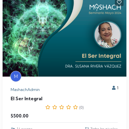
M
1
MashachAdmin
El Ser Integral
(0)
$
500.00
1 Lessons
Todos los niveles