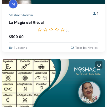
M
1
MashachAdmin
La Magia del Ritual
(0)
$
500.00
1 Lessons
Todos los niveles