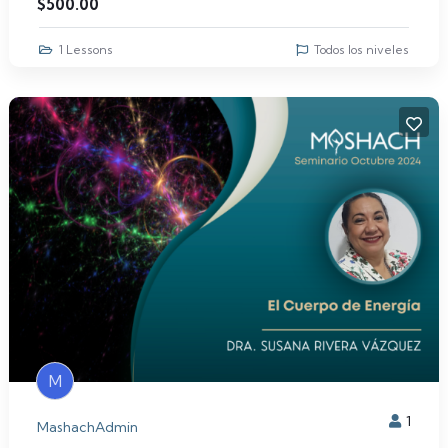
$
500.00
1 Lessons
Todos los niveles
M
1
MashachAdmin