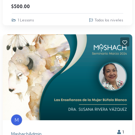
$
500.00
1 Lessons
Todos los niveles
M
1
MashachAdmin