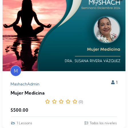
M
1
MashachAdmin
Mujer Medicina
(0)
$
500.00
1 Lessons
Todos los niveles