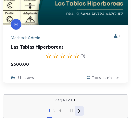
M
1
MashachAdmin
Las Tablas Hiperboreas
(0)
$
500.00
3 Lessons
Todos los niveles
Page
1
of
11
1
2
3
…
11