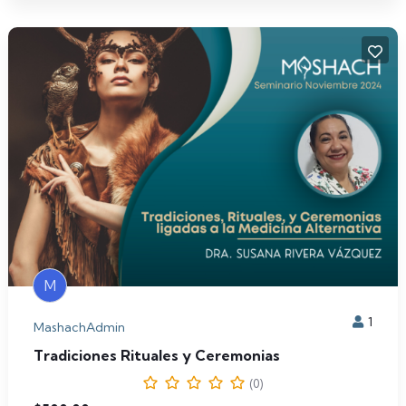
M
1
MashachAdmin
Tradiciones Rituales y Ceremonias
(0)