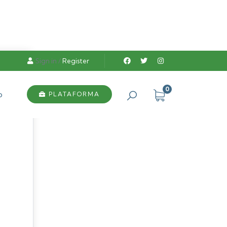
Sign in
/
Register
0
o
PLATAFORMA