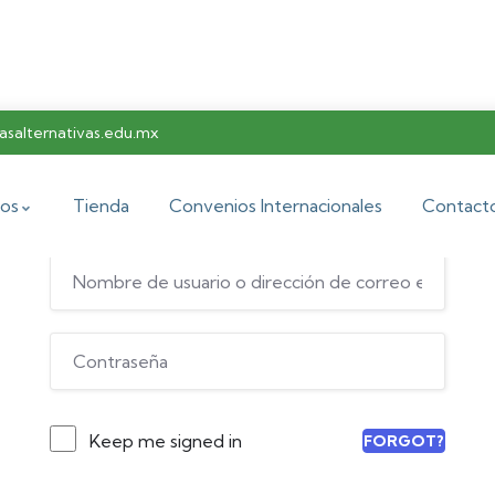
salternativas.edu.mx
Hi, Welcome back!
os
Tienda
Convenios Internacionales
Contact
Keep me signed in
FORGOT?