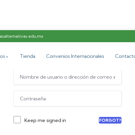
salternativas.edu.mx
Hi, Welcome back!
os
Tienda
Convenios Internacionales
Contact
Keep me signed in
FORGOT?