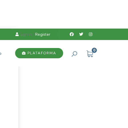
Sign in
/
Register
0
o
PLATAFORMA