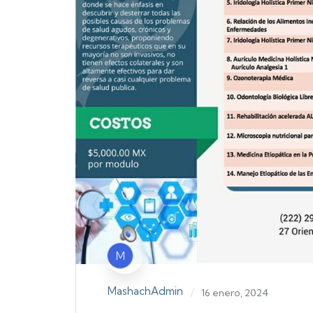
M
MashachAdmin
/
16 enero, 2024