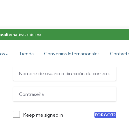
salternativas.edu.mx
Hi, Welcome back!
os
Tienda
Convenios Internacionales
Contact
Keep me signed in
FORGOT?