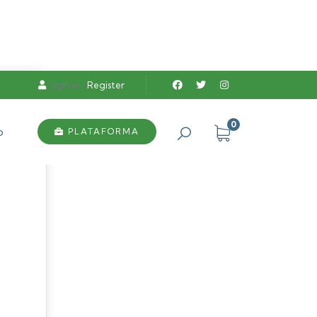
Sign in
/
Register
0
o
PLATAFORMA