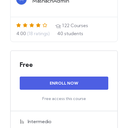
MashachAdmin
122
Courses
4.00
(18 ratings)
40
students
Free
ENROLL NOW
Free access this course
Intermedio