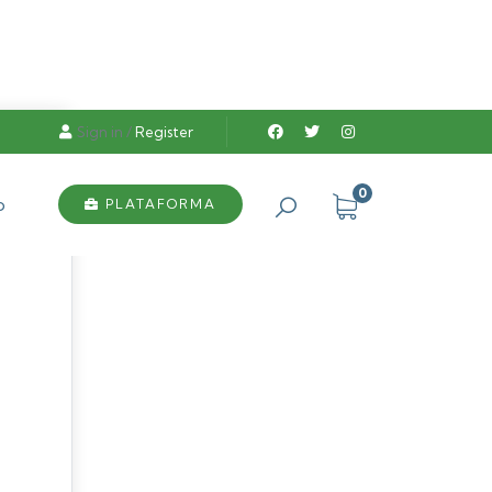
Sign in
/
Register
0
o
PLATAFORMA