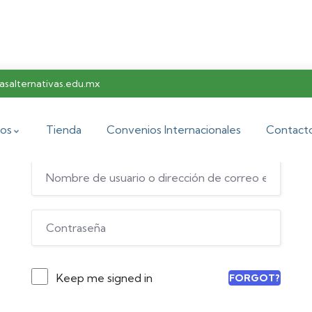
salternativas.edu.mx
Hi, Welcome back!
os
Tienda
Convenios Internacionales
Contact
Keep me signed in
FORGOT?