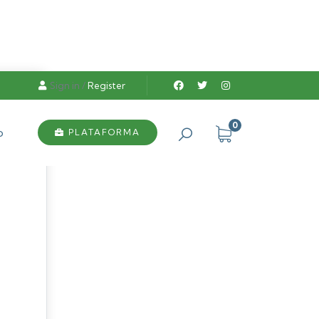
Sign in
/
Register
0
o
PLATAFORMA