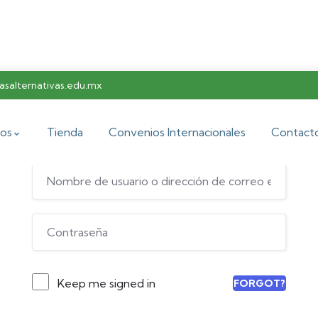
salternativas.edu.mx
Hi, Welcome back!
os
Tienda
Convenios Internacionales
Contact
Keep me signed in
FORGOT?