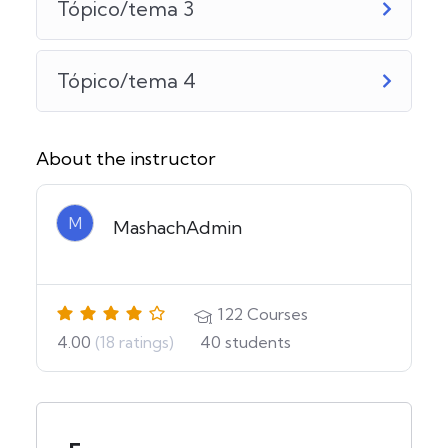
Tópico/tema 3
Tópico/tema 4
About the instructor
M
MashachAdmin
122
Courses
4.00
(18 ratings)
40
students