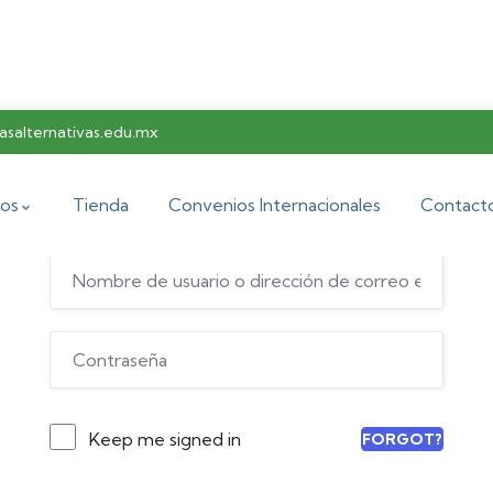
salternativas.edu.mx
Hi, Welcome back!
os
Tienda
Convenios Internacionales
Contact
Keep me signed in
FORGOT?