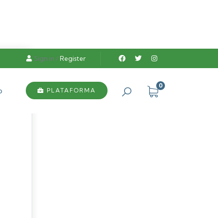
Sign in
/
Register
0
o
PLATAFORMA