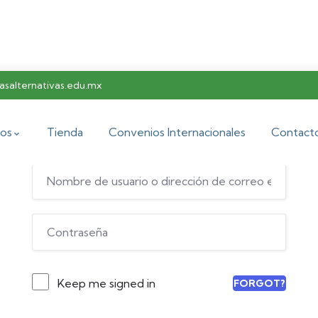
salternativas.edu.mx
Hi, Welcome back!
os
Tienda
Convenios Internacionales
Contact
Keep me signed in
FORGOT?