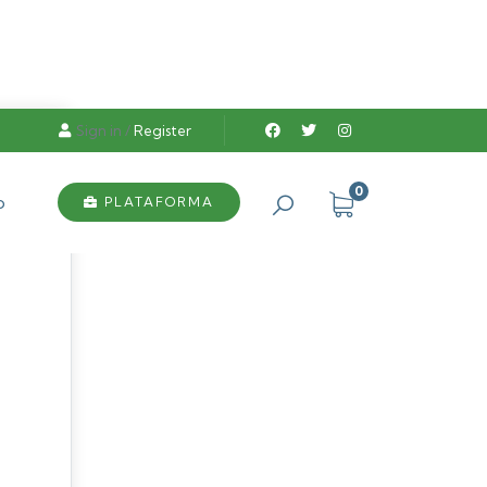
Sign in
/
Register
0
o
PLATAFORMA