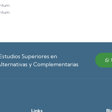
entum.
entum.
Estudios Superiores en
lternativas y Complementarias
Links
Bl