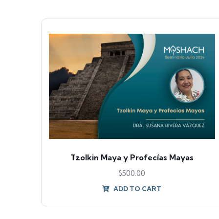
Tzolkin Maya y Profecías Mayas
$
500.00
ADD TO CART