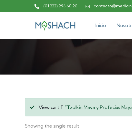
(01 222) 296 60 20
contacto@medicina
Inicio
Nosotr
View cart
“Tzolkin Maya y Profecías Maya
Showing the single result