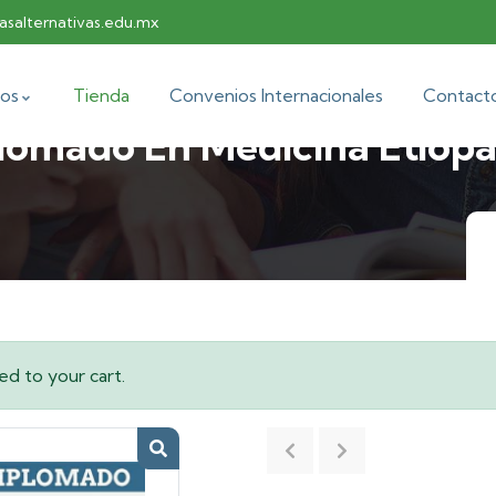
salternativas.edu.mx
os
Tienda
Convenios Internacionales
Contact
lomado En Medicina Etiopa
d to your cart.