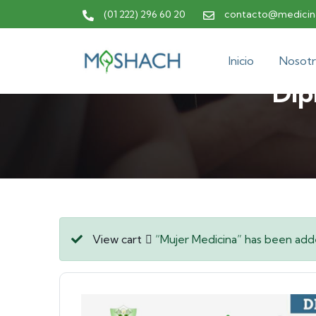
(01 222) 296 60 20
contacto@medicina
Inicio
Nosotr
Dip
View cart
“Mujer Medicina” has been adde