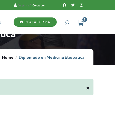
Sign in
/
Register
1
o
PLATAFORMA
tica
Home
Diplomado en Medicina Etiopatica