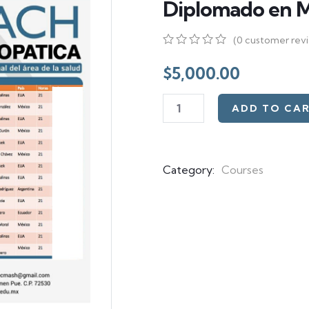
Diplomado en M
(
0
customer rev
0
5
0
out
$
5,000.00
of
based
on
ADD TO CA
customer
ratings
Category:
Courses