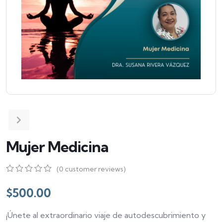
Mujer Medicina
(
0
customer reviews)
0
5
0
out
$
500.00
of
based
¡Únete al extraordinario viaje de autodescubrimiento y
on