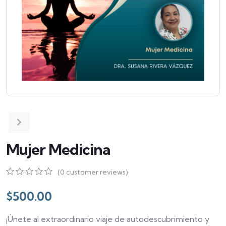
Mujer Medicina
(
0
customer reviews)
0
5
0
out
$
500.00
of
based
¡Únete al extraordinario viaje de autodescubrimiento y
on